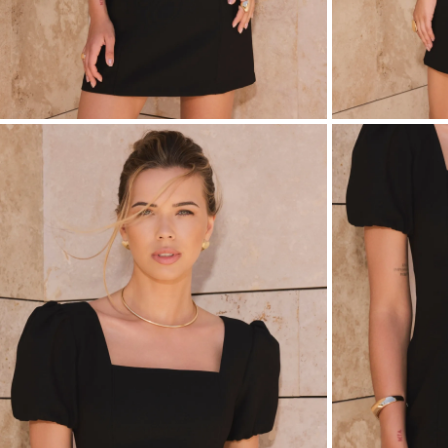
ASYM
VOIR TOUS
VOIR TOUS
BOH
JEAN
TRIC
SAISON / TISSU
MANCH
ÉTÉ
AVEC
LON
PRINTEMPS
AVEC
AUTOMNE
COU
HIVER
SUR 
SANS