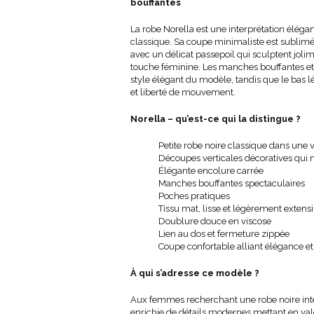
hanche (cm)
dos de la
bouffantes
robe depuis
l’épaule (cm)
La robe Norella est une interprétation élégan
86-89
86
classique. Sa coupe minimaliste est sublimé
90-93
86
avec un délicat passepoil qui sculptent jolim
94-97
86
touche féminine. Les manches bouffantes et 
98-101
88
style élégant du modèle, tandis que le bas 
102-106
90
et liberté de mouvement.
107-112
93
113-118
96
Norella – qu’est-ce qui la distingue ?
Petite robe noire classique dans une
Découpes verticales décoratives qui m
Élégante encolure carrée
Manches bouffantes spectaculaires
Poches pratiques
Tissu mat, lisse et légèrement extens
Doublure douce en viscose
Lien au dos et fermeture zippée
Coupe confortable alliant élégance et
À qui s’adresse ce modèle ?
Aux femmes recherchant une robe noire int
enrichie de détails modernes mettant en valeu