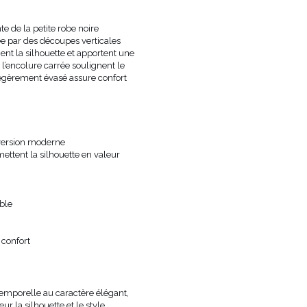
LONGUEUR
MINI
TISSU 1
POLYESTER 79%
, RAYON 16%
, 
te de la petite robe noire
TISSU 2
RAYON 97%
, SPANDEX 3%
e par des découpes verticales
ent la silhouette et apportent une
DOUBLURE
OUI
l’encolure carrée soulignent le
GROSSESSE
NON
légèrement évasé assure confort
ENCOLURE
ENCOLURE CARRÉE
TYPE DE SOUTIEN-GORGE RECOMMA
PEUT VARIER LÉGÈREMENT EN
TEINTE
L'ÉCRAN/MONITEUR
 version moderne
FABRICANT OFFICIEL
LOU SP. Z O.O.
ettent la silhouette en valeur
PAYS DE FABRICATION
POLOGNE
ible
 confort
emporelle au caractère élégant,
r la silhouette et le style