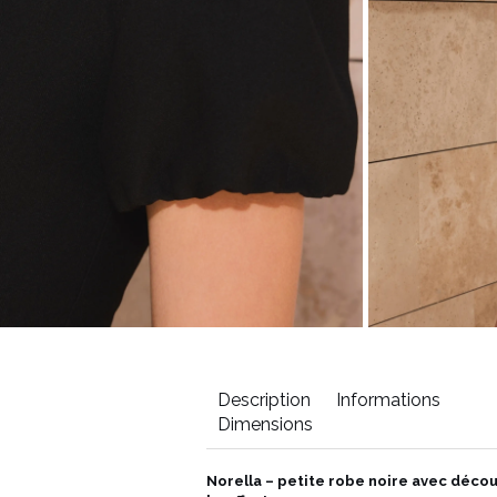
Description
Informations
Dimensions
Tour de
Longueur du
Norella – petite robe noire avec déco