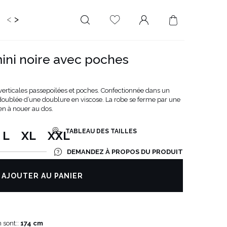
<
>
RIR
KIDS
MARIAGE
PLUS SIZE
SALE
ini noire avec poches
LONGUEUR
DÉCOLLETÉ
MINI
PAS D'ENCOLURE
verticales passepoilées et poches. Confectionnée dans un
 doublée d’une doublure en viscose. La robe se ferme par une
MIDI
DANS LE DOS
en à nouer au dos.
MAXI
CARRÉ
ENVELOPPE
TABLEAU DES TAILLES
L
XL
XXL
DIAMANT
DEMANDEZ À PROPOS DU PRODUIT
ASYMÉTRIQUE
CARMEN
AJOUTER AU PANIER
 sont::
174 cm