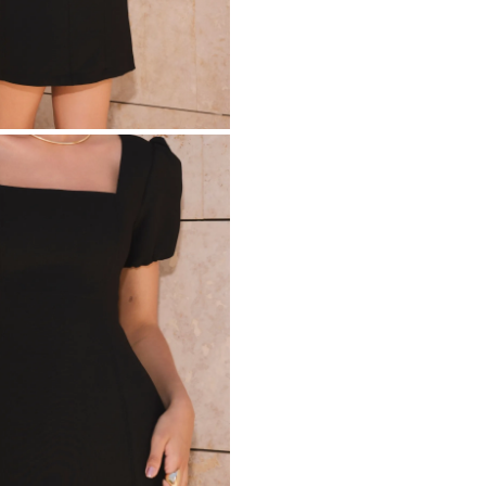
ÉTRIQUE
O
OTÉ
ES / BRETELLES
CATÉGORIES
PLUS
POPULAIRES
 DES MANCHES
DÉCOUVREZ LES
POUR LE MARIAGE
GUES
NOUVEAUTÉS
NOUVEAUTÉS
 DES MANCHES
RTES
LES BRETELLES
 BRETELLES