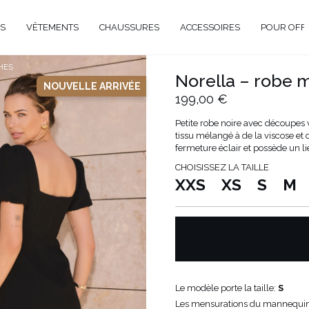
S
VÊTEMENTS
CHAUSSURES
ACCESSOIRES
POUR OFF
HES
Norella – robe m
NOUVELLE ARRIVÉE
DE
199,00 €
CIEL
Petite robe noire avec découpes 
tissu mélangé à de la viscose et
GANT
fermeture éclair et possède un li
ÉE
CHOISISSEZ LA TAILLE
EUX
BRATION
XXS
XS
S
M
AVAL
AL
TAIL
ELLE
RIÉ
Le modèle porte la taille:
S
É
Les mensurations du mannequin