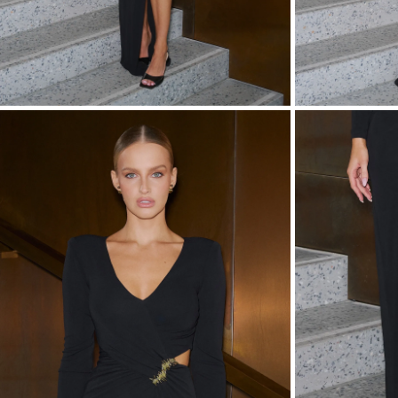
ASYM
VOIR TOUS
VOIR TOUS
BOH
JEAN
TRIC
SAISON / TISSU
MANCH
ÉTÉ
AVEC
LON
PRINTEMPS
AVEC
AUTOMNE
COU
HIVER
SUR 
SANS