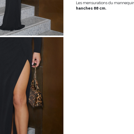
Les mensurations du mannequin
ÉTRIQUE
hanches 88 cm.
O
OTÉ
ES / BRETELLES
CATÉGORIES
PLUS
POPULAIRES
 DES MANCHES
DÉCOUVREZ LES
POUR LE MARIAGE
GUES
NOUVEAUTÉS
NOUVEAUTÉS
 DES MANCHES
RTES
LES BRETELLES
 BRETELLES