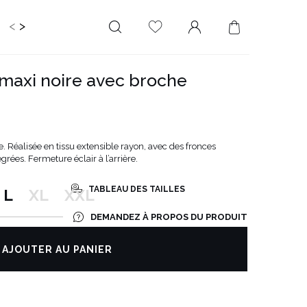
<
>
RIR
KIDS
MARIAGE
PLUS SIZE
SALE
 maxi noire avec broche
LONGUEUR
DÉCOLLETÉ
MINI
PAS D'ENCOLURE
MIDI
DANS LE DOS
Réalisée en tissu extensible rayon, avec des fronces
MAXI
CARRÉ
grées. Fermeture éclair à l’arrière.
ENVELOPPE
TABLEAU DES TAILLES
L
XL
XXL
DIAMANT
DEMANDEZ À PROPOS DU PRODUIT
ASYMÉTRIQUE
CARMEN
AJOUTER AU PANIER